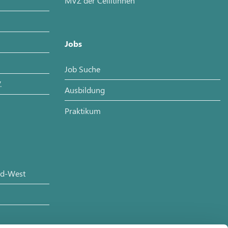
MVZ der Cellitinnen
Jobs
Job Suche
.
Ausbildung
Praktikum
üd-West