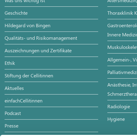
Was uns wichtig ist
Altersmedizin
Geschichte
Thoraxklinik 
Hildegard von Bingen
Gastroenterol
Innere Medizi
Qualitäts- und Risikomanagement
Muskuloskelet
Auszeichnungen und Zertifikate
Allgemein-, V
Ethik
Palliativmediz
Stiftung der Cellitinnen
Anästhesie, In
Aktuelles
Schmerzthera
einfachCellitinnen
Radiologie
Podcast
Hygiene
Presse