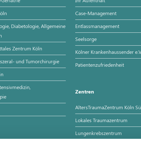
/Geriatrie
Ihr Aufenthalt
Köln
Case-Management
ogie, Diabetologie, Allgemeine
Entlassmanagement
n
Seelsorge
tales Zentrum Köln
Kölner Krankenhaussender e.V
iszeral- und Tumorchirurgie
Patientenzufriedenheit
in
tensivmedizin,
Zentren
pie
AltersTraumaZentrum Köln S
Lokales Traumazentrum
Lungenkrebszentrum