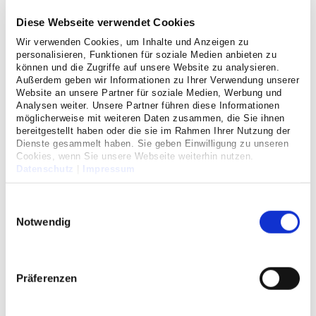
Diese Webseite verwendet Cookies
Datenschutz
Wir verwenden Cookies, um Inhalte und Anzeigen zu
personalisieren, Funktionen für soziale Medien anbieten zu
Cookie Einwilligung
können und die Zugriffe auf unsere Website zu analysieren.
Außerdem geben wir Informationen zu Ihrer Verwendung unserer
Website an unsere Partner für soziale Medien, Werbung und
Erhebung personenbezogener Daten
Analysen weiter. Unsere Partner führen diese Informationen
möglicherweise mit weiteren Daten zusammen, die Sie ihnen
Datenerhebung Qualitätssicherung
bereitgestellt haben oder die sie im Rahmen Ihrer Nutzung der
Dienste gesammelt haben. Sie geben Einwilligung zu unseren
Datenverarbeitung Patientenbefragung/Lob und Kritik
Cookies, wenn Sie unsere Webseite weiterhin nutzen.
Datenschutz
|
Impressum
Impressum
Einwilligungsauswahl
Junges Ehrenamt
Notwendig
Anna wartet auf dich.*
Präferenzen
Für viele kleine Dinge, die den Aufenthalt im Krankenhaus