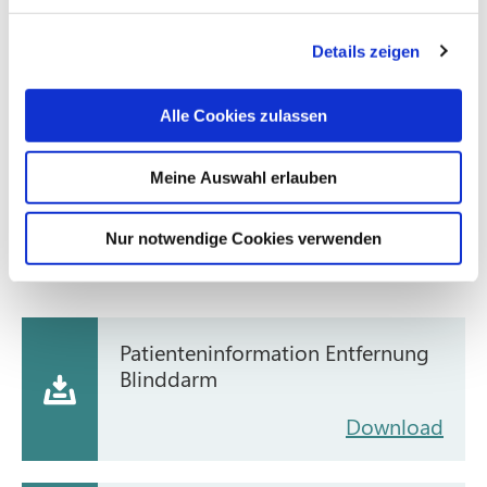
deutschen Sprachraum (medizinisch nicht korrekt) als
Blinddarmentzündung bezeichnet wird. Dank
Details zeigen
laparoskopischer Entfernung des Wurmfortsatzes
(Schlüsselloch-Chirurgie) kann heute ein
Krankenhausaufenthalt deutlich verkürzt werden.
Alle Cookies zulassen
Meine Auswahl erlauben
Blinddarmentzündung
Nur notwendige Cookies verwenden
Patienteninformationen zum Download
Patienteninformation Entfernung
Blinddarm
Download