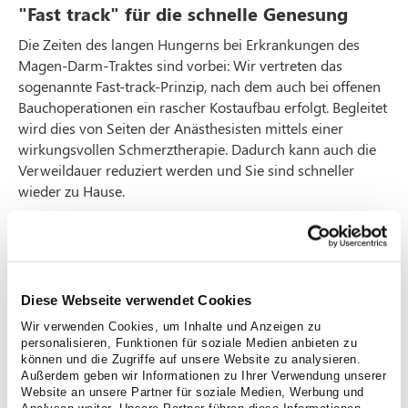
"Fast track" für die schnelle Genesung
Die Zeiten des langen Hungerns bei Erkrankungen des
Magen-Darm-Traktes sind vorbei: Wir vertreten das
sogenannte Fast-track-Prinzip, nach dem auch bei offenen
Bauchoperationen ein rascher Kostaufbau erfolgt. Begleitet
wird dies von Seiten der Anästhesisten mittels einer
wirkungsvollen Schmerztherapie. Dadurch kann auch die
Verweildauer reduziert werden und Sie sind schneller
wieder zu Hause.
Erkrankungen des Dickdarms
Der Dickdarm schließt sich an den Dünndarm an und hat
als Hauptaufgabe die Rückgewinnung von Wasser und
Diese Webseite verwendet Cookies
Eindickung des Stuhls. Man unterscheidet vier
verschiedene Abschnitte: Aufsteigender Dickdarmanteil
Wir verwenden Cookies, um Inhalte und Anzeigen zu
(Colon ascendens), Querdickdarm (Colon transversum),
personalisieren, Funktionen für soziale Medien anbieten zu
können und die Zugriffe auf unsere Website zu analysieren.
Absteigender Dickdarmanteil (Colon descendens), S-
Außerdem geben wir Informationen zu Ihrer Verwendung unserer
förmige Dickdarmschlinge (Colon sigmoideum). In
Website an unsere Partner für soziale Medien, Werbung und
unserem Haus werden verschiedene