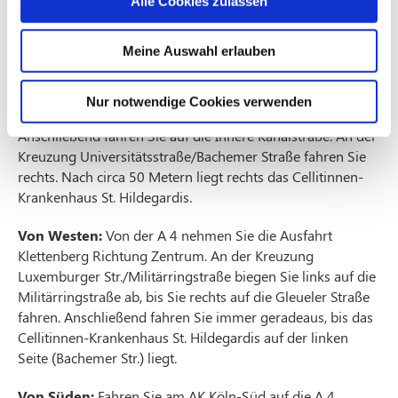
Alle Cookies zulassen
Universitätsstraße/Bachemer Straße fahren Sie rechts.
Nach circa 50 Metern liegt rechts das Cellitinnen-
Meine Auswahl erlauben
Krankenhaus St. Hildegardis.
Von Osten:
Fahren Sie über die A3 oder A4 bis zum Kreuz
Nur notwendige Cookies verwenden
Köln-Ost und dann weiter Richtung Köln-Zentrum.
Anschließend fahren Sie auf die Innere Kanalstraße. An der
Kreuzung Universitätsstraße/Bachemer Straße fahren Sie
rechts. Nach circa 50 Metern liegt rechts das Cellitinnen-
Krankenhaus St. Hildegardis.
Von Westen:
Von der A 4 nehmen Sie die Ausfahrt
Klettenberg Richtung Zentrum. An der Kreuzung
Luxemburger Str./Militärringstraße biegen Sie links auf die
Militärringstraße ab, bis Sie rechts auf die Gleueler Straße
fahren. Anschließend fahren Sie immer geradeaus, bis das
Cellitinnen-Krankenhaus St. Hildegardis auf der linken
Seite (Bachemer Str.) liegt.
Von Süden:
Fahren Sie am AK Köln-Süd auf die A 4