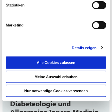
Statistiken
Marketing
Details zeigen
Alle Cookies zulassen
Meine Auswahl erlauben
Nur notwendige Cookies verwenden
Radiologie
Gastroenterologie
Muskuloskelettales
Thoraxklinik Köln
Anästhesie, Intensivmedizin
Muskuloskelettales
Allgemein-, Viszeral- und
Geriatrie
Diabeteologie und
Zentrum Köln (Orthopödie)
und Schmerztherapie
Zentrum Köln
Tumorchirurgie
Ärztlicher Leiter Dr. med.
Chefärzte Prof. Dr. Erich
Chefarzt Dr. Jochen Hoffmann
Allgemeine Innere Medizin
(Unfallchirurgie)