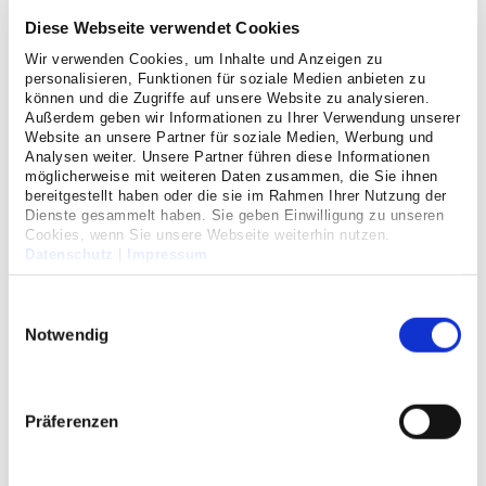
Schilddrüsen-Experte kommt als Chefarzt
Diese Webseite verwendet Cookies
ins Cellitinnen-Krankenhaus St. Hildegardis
Wir verwenden Cookies, um Inhalte und Anzeigen zu
personalisieren, Funktionen für soziale Medien anbieten zu
Ab dem 1. September 2026 ist Prof. Dr. med. Hans Udo
können und die Zugriffe auf unsere Website zu analysieren.
Zieren, einer der renommiertesten Schilddrüsenchirurgen
Außerdem geben wir Informationen zu Ihrer Verwendung unserer
Deutschlands, Chefarzt für Schilddrüsen- und
Website an unsere Partner für soziale Medien, Werbung und
Nebenschilddrüsenchirurgie im Cellitinnen-Krankenhaus St.
Analysen weiter. Unsere Partner führen diese Informationen
möglicherweise mit weiteren Daten zusammen, die Sie ihnen
Hildegardis.
bereitgestellt haben oder die sie im Rahmen Ihrer Nutzung der
Dienste gesammelt haben. Sie geben Einwilligung zu unseren
Cookies, wenn Sie unsere Webseite weiterhin nutzen.
Erfahren Sie mehr
Datenschutz
|
Impressum
Einwilligungsauswahl
Notwendig
Präferenzen