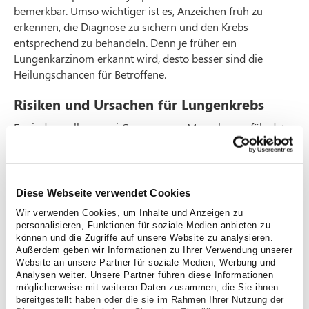
bemerkbar. Umso wichtiger ist es, Anzeichen früh zu
erkennen, die Diagnose zu sichern und den Krebs
entsprechend zu behandeln. Denn je früher ein
Lungenkarzinom erkannt wird, desto besser sind die
Heilungschancen für Betroffene.
Risiken und Ursachen für Lungenkrebs
Es sind vor allem zwei Gruppen von Menschen gefährdet
an Lungenkrebs zu erkranken. Dazu zählen Raucher und
Personen, die bei der Ausübung ihres Berufs mit
krebserregenden Stoffen in Berührung gekommen sind.
Rein erblich bedingte Erkrankungen sind demgegenüber
Diese Webseite verwendet Cookies
sehr selten.
Wir verwenden Cookies, um Inhalte und Anzeigen zu
personalisieren, Funktionen für soziale Medien anbieten zu
Symptome, die auf Lungenkrebs hindeuten
können und die Zugriffe auf unsere Website zu analysieren.
können
Außerdem geben wir Informationen zu Ihrer Verwendung unserer
Website an unsere Partner für soziale Medien, Werbung und
Ist eine Person tatsächlich an Lungenkrebs erkrankt,
Analysen weiter. Unsere Partner führen diese Informationen
möglicherweise mit weiteren Daten zusammen, die Sie ihnen
können bei den Betroffenen folgende Symptome auftreten:
bereitgestellt haben oder die sie im Rahmen Ihrer Nutzung der