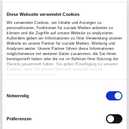
überprüfen und zu verbessern. Die Teilnahme dauert nur
wenige Minuten.
Diese Webseite verwendet Cookies
Wir verwenden Cookies, um Inhalte und Anzeigen zu
Patientenbefragung
personalisieren, Funktionen für soziale Medien anbieten zu
AltersTraumaZentrum Köln-Süd-
können und die Zugriffe auf unsere Website zu analysieren.
West
Außerdem geben wir Informationen zu Ihrer Verwendung unserer
Website an unsere Partner für soziale Medien, Werbung und
Analysen weiter. Unsere Partner führen diese Informationen
möglicherweise mit weiteren Daten zusammen, die Sie ihnen
Ihr persönliches Feedback
bereitgestellt haben oder die sie im Rahmen Ihrer Nutzung der
Dienste gesammelt haben. Sie geben Einwilligung zu unseren
Cookies, wenn Sie unsere Webseite weiterhin nutzen.
Haben Sie ein Lob oder eine Beschwerde, die Sie uns gerne
Datenschutz
|
Impressum
mitteilen möchten, so nutzen Sie hierfür gern unser
Einwilligungsauswahl
Online-Formular
.
Notwendig
Wenn Sie Ihre E-Mail-Adresse angeben, erhalten Sie eine
Rückmeldung von uns.
Präferenzen
Möchten Sie lieber mit uns telefonisch Kontakt aufnehmen,