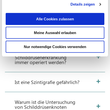
auf?
Details zeigen
Alle Cookies zulassen
Welche Untersuchungen bei
Verdacht auf
Schilddrüsenerkrankung?
Meine Auswahl erlauben
Nur notwendige Cookies verwenden
Muss bei einer
Schilddrüsenerkrankung
immer operiert werden?
Ist eine Szintigrafie gefährlich?
Warum ist die Untersuchung
von Schilddrüsenknoten