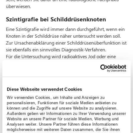
überwiesen.
Szintigrafie bei Schilddrüsenknoten
Eine Szintigrafie wird immer dann durchgeführt, wenn ein
Knoten in der Schilddrüse näher untersucht werden soll.
Zur Ursachenabklärung einer Schilddrüsenüberfunktion ist
sie ebenfalls ein sinnvolles Diagnostik-Verfahren.
Für die Untersuchung wird radioaktives Jod oder eine
radioaktive Jod-ähnliche Substanz über eine Vene
gespritzt. Die Schilddrüse nimmt Jod auf, um Hormone zu
produzieren. Diesen Prozess macht die Szintigrafie sich zu
Nutze: Die radioaktiven Substanzen (Radionuklide) lassen
Diese Webseite verwendet Cookies
sich über eine Gammakamera sichtbar machen. Dort, wo
das Schilddrüsengewebe besonders aktiv ist, also
Wir verwenden Cookies, um Inhalte und Anzeigen zu
personalisieren, Funktionen für soziale Medien anbieten zu
besonders viel Jod aufnimmt, erscheinen Areale in
können und die Zugriffe auf unsere Website zu analysieren.
Orange- und Rottönen. Gewebeareale der Schilddrüse, die
Außerdem geben wir Informationen zu Ihrer Verwendung unserer
wenig oder gar kein Jod aufnehmen, werden in der
Website an unsere Partner für soziale Medien, Werbung und
Szintigrafie blau-violett dargestellt. So lassen sich
Analysen weiter. Unsere Partner führen diese Informationen
möglicherweise mit weiteren Daten zusammen, die Sie ihnen
hormonproduzierende Knoten (heiße Knoten, warme