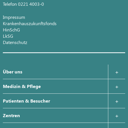
Telefon 0221 4003-0
Impressum
Krankenhauszukunftsfonds
HinSchG
LkSG
Datenschutz
Über uns
Krankenhausleitung
Medizin & Pflege
Was uns wichtig ist
Zentrale Notaufnahme
Patienten & Besucher
Geschichte
Altersmedizin/Geriatrie
Beratung und Hilfe
Zentren
Hildegard von Bingen
Thoraxklinik Köln
Ihr Aufenthalt