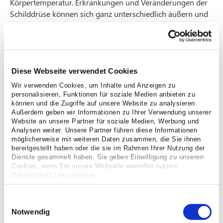
Körpertemperatur. Erkrankungen und Veränderungen der
Schilddrüse können sich ganz unterschiedlich äußern und
häufig gut mit Medikamenten behandelt werden. Bösartige
Neubildungen an der Schilddrüse oder Knoten, deren
Beschaffenheit nicht eindeutig bestimmt werden können,
sind hingegen Indikation für eine Operation an der
Schilddrüse. Auch bei einer Überfunktion der Schilddrüse
Diese Webseite verwendet Cookies
kann eine Operation eine gute Therapieoption sein.
Wir verwenden Cookies, um Inhalte und Anzeigen zu
personalisieren, Funktionen für soziale Medien anbieten zu
Erfahrenes Expertenteam:
können und die Zugriffe auf unsere Website zu analysieren.
Außerdem geben wir Informationen zu Ihrer Verwendung unserer
Kompetenzzentrum Schilddrüsenchirurgie
Website an unsere Partner für soziale Medien, Werbung und
Analysen weiter. Unsere Partner führen diese Informationen
Das Kompetenzzentrum Schilddrüsenchirurgie im St.
möglicherweise mit weiteren Daten zusammen, die Sie ihnen
Hildegardis Krankenhaus bietet Ihnen eine kompetente
bereitgestellt haben oder die sie im Rahmen Ihrer Nutzung der
Diagnostik und Therapie bei Schilddrüsenerkrankungen.
Dienste gesammelt haben. Sie geben Einwilligung zu unseren
Mit großer Erfahrung operiert unser Ärzteteam bei
Cookies, wenn Sie unsere Webseite weiterhin nutzen.
Datenschutz
|
Impressum
Schilddrüsenproblemen so schonend wie möglich mit
modernen Operationsverfahren. Alle Methoden zur
Einwilligungsauswahl
Risikominimierung, wie Neuromonitoring zum Schutz des
Notwendig
Stimmbandnervs und Operieren mit Lupenbrille wenden