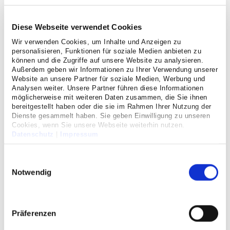
Impressum
Diese Webseite verwendet Cookies
Erfolgreiche Rezertifizierung
Wir verwenden Cookies, um Inhalte und Anzeigen zu
für Diabetes-Zentrum als
personalisieren, Funktionen für soziale Medien anbieten zu
können und die Zugriffe auf unsere Website zu analysieren.
“Fußbehandlungseinrichtung
Außerdem geben wir Informationen zu Ihrer Verwendung unserer
Website an unsere Partner für soziale Medien, Werbung und
DDG”
Analysen weiter. Unsere Partner führen diese Informationen
möglicherweise mit weiteren Daten zusammen, die Sie ihnen
bereitgestellt haben oder die sie im Rahmen Ihrer Nutzung der
11/07/2025
Dienste gesammelt haben. Sie geben Einwilligung zu unseren
Cookies, wenn Sie unsere Webseite weiterhin nutzen.
Die richtige Beratung und Betreuung ist für
Datenschutz
|
Impressum
Menschen mit Diabetes entscheidend – denn sie
haben ein erhöhtes Risko für Folgeerkrankungen
Einwilligungsauswahl
oder schlecht heilende Wunden. Besonders das
Notwendig
“diabetische Fußsyndrom” stellt eine große
Herausforderung dar.
Präferenzen