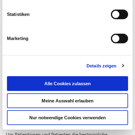
Statistiken
Marketing
Da die Krankheit unter anderem Blutgefäße in
Mitleidenschaft zieht, haben Menschen mit Diabetes ein
Details zeigen
erhöhtes Risiko für Folgeerkrankungen wie
Nierenschäden, Augenleiden, Herz-Kreislauferkrankungen
Alle Cookies zulassen
oder das “diabetische Fußssyndrom”. Die verringerte
Schutzfunktion und Infektabwehr können dazu führen,
dass Verletzungen am Fuß nicht rechtzeitig
Meine Auswahl erlauben
wahrgenommen werden und Wunden schlecht heilen - 70
Prozent aller Amputationen in Deutschland betreffen
Nur notwendige Cookies verwenden
Menschen mit Diabetes.
Um Patientinnen und Patienten die bestmögliche