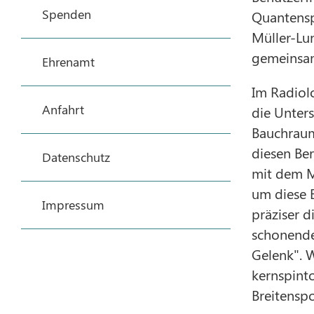
Spenden
Quantenspr
Müller-Lu
gemeins
Ehrenamt
Im Radiol
Anfahrt
die Unter
Bauchraum
diesen Ber
Datenschutz
mit dem Ma
um diese 
Impressum
präziser d
schonender
Gelenk". W
kernspint
Breitenspo