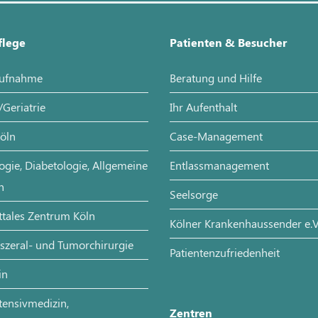
flege
Patienten & Besucher
aufnahme
Beratung und Hilfe
/Geriatrie
Ihr Aufenthalt
Köln
Case-Management
ogie, Diabetologie, Allgemeine
Entlassmanagement
n
Seelsorge
tales Zentrum Köln
Kölner Krankenhaussender e.V
iszeral- und Tumorchirurgie
Patientenzufriedenheit
in
tensivmedizin,
Zentren