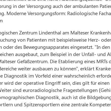
ung in der Versorgung auch der ambulanten Patiente
ng. Moderne Versorgungsform: Radiologische Facha
am
ogischen Zentrum Lindenthal am Malteser Krankenhau
suchung von Patienten mit beispielsweise Herz- od
 oder des Bewegungsapparates eingesetzt. "In den 
eichen ausgebaut, zum Beispiel in der Unfall- und A
lteser Gefäßzentrum. Die Etablierung eines MRTs di
Bereiche weiter ausbauen zu können", erklärt Krank
ie Diagnostik im Vorfeld einer wahrscheinlich erford
 wird der operative Eingriff sein, dies gilt für ein
eiter sind euroradiologische Fragestellungen (Gehi
omographischen Diagnostik, auch ist die Bildgebun
rtlern und Spitzensportlern eine zentrale Kompeten