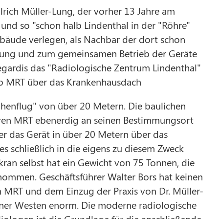
rich Müller-Lung, der vorher 13 Jahre am
 und so "schon halb Lindenthal in der "Röhre"
ebäude verlegen, als Nachbar der dort schon
ffung und zum gemeinsamen Betrieb der Geräte
egardis das "Radiologische Zentrum Lindenthal"
hob MRT über das Krankenhausdach
öhenflug" von über 20 Metern. Die baulichen
ren MRT ebenerdig an seinen Bestimmungsort
der das Gerät in über 20 Metern über das
 schließlich in die eigens zu diesem Zweck
an selbst hat ein Gewicht von 75 Tonnen, die
ommen. Geschäftsführer Walter Bors hat keinen
n MRT und dem Einzug der Praxis von Dr. Müller-
lner Westen enorm. Die moderne radiologische
iologen ist die Grundlage für die anschließende