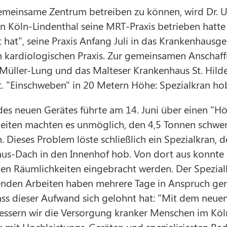
meinsame Zentrum betreiben zu können, wird Dr. Ul
n Köln-Lindenthal seine MRT-Praxis betrieben hatte
 hat", seine Praxis Anfang Juli in das Krankenhausg
n kardiologischen Praxis. Zur gemeinsamen Anscha
 Müller-Lung und das Malteser Krankenhaus St. Hild
. "Einschweben" in 20 Metern Höhe: Spezialkran 
des neuen Gerätes führte am 14. Juni über einen "H
iten machten es unmöglich, den 4,5 Tonnen schwe
. Dieses Problem löste schließlich ein Spezialkran, 
us-Dach in den Innenhof hob. Von dort aus konnte es
n Räumlichkeiten eingebracht werden. Der Spezialkr
enden Arbeiten haben mehrere Tage in Anspruch gen
ass dieser Aufwand sich gelohnt hat: "Mit dem neue
essern wir die Versorgung kranker Menschen im Kö
 mit Hochleistungs-Geräten und spezialisierten Rad