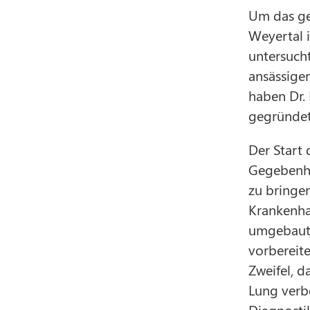
Um das ge
Weyertal i
untersucht
ansässige
haben Dr.
gegründet
Der Start 
Gegebenhe
zu bringen
Krankenha
umgebaute
vorbereit
Zweifel, d
Lung verb
Diagnostik