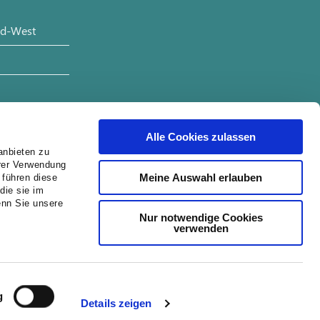
üd-West
Alle Cookies zulassen
enchirurgie
anbieten zu
hrer Verwendung
Meine Auswahl erlauben
 führen diese
die sie im
enn Sie unsere
Nur notwendige Cookies
verwenden
g
Details zeigen