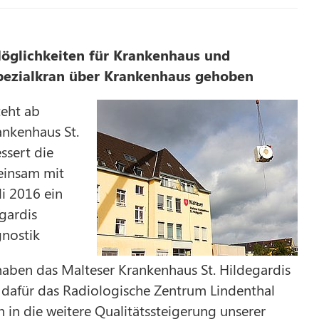
öglichkeiten für Krankenhaus und
Spezialkran über Krankenhaus gehoben
eht ab
ankenhaus St.
ssert die
einsam mit
i 2016 ein
gardis
agnostik
ben das Malteser Krankenhaus St. Hildegardis
 dafür das Radiologische Zentrum Lindenthal
on in die weitere Qualitätssteigerung unserer