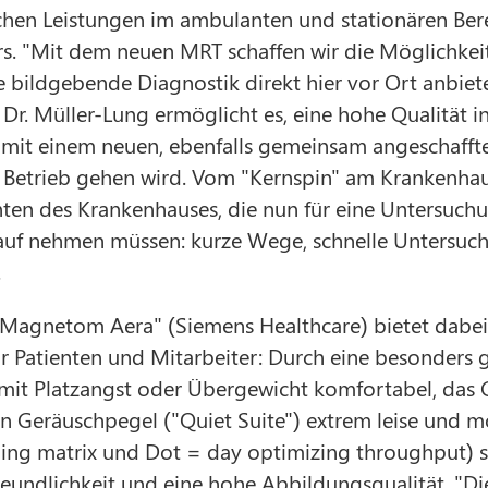
chen Leistungen im ambulanten und stationären Bere
s. "Mit dem neuen MRT schaffen wir die Möglichkeit
 bildgebende Diagnostik direkt hier vor Ort anbiet
Dr. Müller-Lung ermöglicht es, eine hohe Qualität 
 mit einem neuen, ebenfalls gemeinsam angeschaff
 Betrieb gehen wird. Vom "Kernspin" am Krankenhaus
ten des Krankenhauses, die nun für eine Untersuchu
auf nehmen müssen: kurze Wege, schnelle Untersuch
.
Magnetom Aera" (Siemens Healthcare) bietet dabei 
ür Patienten und Mitarbeiter: Durch eine besonders 
 mit Platzangst oder Übergewicht komfortabel, das 
en Geräuschpegel ("Quiet Suite") extrem leise und 
ging matrix und Dot = day optimizing throughput) s
eundlichkeit und eine hohe Abbildungsqualität. "Di