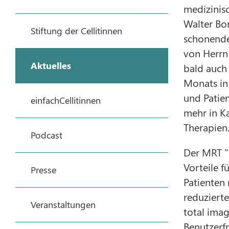
medizinis
Walter Bor
Stiftung der Cellitinnen
schonende
von Herrn 
Aktuelles
bald auch
Monats in
und Patien
einfachCellitinnen
mehr in K
Therapien
Podcast
Der MRT "
Vorteile f
Presse
Patienten
reduziert
Veranstaltungen
total ima
Benutzerfr