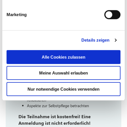
stattfindet, laden wir Sie als pflegende
Angehörige herzlich ein, sich mit anderen
Marketing
Menschen in ähnlicher Situation
auszutauschen.
Unsere Pflegetrainerin, Sylvia Oberzier steht
Ihnen dabei als Ansprechpartnerinnen zur
Details zeigen
Verfügung.
Alle Cookies zulassen
In einer geschützten Atmosphäre bieten
wir Ihnen:
Meine Auswahl erlauben
hilfreiche Tipps für den häuslichen Pflegealltag
Informationen über weitere
Unterstützungsangebote
Nur notwendige Cookies verwenden
die Möglichkeit, Belastungssituationen zu
reflektieren
Aspekte zur Selbstpflege betrachten
Die Teilnahme ist kostenfrei! Eine
Anmeldung ist nicht erforderlich!