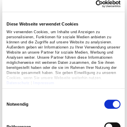
Diese Webseite verwendet Cookies
Wir verwenden Cookies, um Inhalte und Anzeigen zu
personalisieren, Funktionen für soziale Medien anbieten zu
Juni-Ausgabe von "Einfach da
können und die Zugriffe auf unsere Website zu analysieren.
Außerdem geben wir Informationen zu Ihrer Verwendung unserer
sein"
Website an unsere Partner für soziale Medien, Werbung und
Analysen weiter. Unsere Partner führen diese Informationen
möglicherweise mit weiteren Daten zusammen, die Sie ihnen
Hier geht es zur Online-Version des Magazins
bereitgestellt haben oder die sie im Rahmen Ihrer Nutzung der
Dienste gesammelt haben. Sie geben Einwilligung zu unseren
zum Magazin
Cookies, wenn Sie unsere Webseite weiterhin nutzen.
Datenschutz
|
Impressum
2.6.2022
Einwilligungsauswahl
Notwendig
Präferenzen