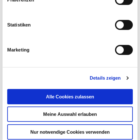
Statistiken
Marketing
Details zeigen
Weltnichtrauchertag: Angebote
zur Tabakentwöhnung
Alle Cookies zulassen
Hier geht es zu unseren Rauchstopp-Angeboten
Meine Auswahl erlauben
zu den Angeboten
Nur notwendige Cookies verwenden