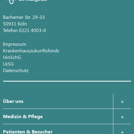
Bachemer Str. 29-33
50931 Köln
Telefon 0221 4003-0
Impressum
Krankenhauszukunftsfonds
HinSchG
LkSG
Datenschutz
Über uns
Krankenhausleitung
Medizin & Pflege
Was uns wichtig ist
Zentrale Notaufnahme
Patienten & Besucher