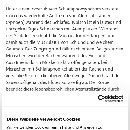
Unter einem obstruktiven Schlafapnoesyndrom versteht
man das wiederholte Auftreten von Atemstillständen
(Apnoen) während des Schlafes. Typisch ist ein lautes und
unregelmäßiges Schnarchen mit Atempausen. Während
des Schlafes erschlafft die Muskulatur des Körpers und
damit auch die Muskulatur von Schlund und weichem
Gaumen. Der Zungengrund fällt nach hinten. Bei gesunden
Menschen wird der Rachen während des Ein- und
Ausatmens durch Muskeln aktiv offengehalten, bei
Menschen mit Schlafapnoe kollabiert der Rachen und
verschließt somit die oberen Atemwege. Dadurch fällt der
Sauerstoffgehalt des Blutes kurzzeitig ab. Der Körper
beendet diese lebensbedrohlichen Atemstillstände durch
eine Alarmmeldung an das Gehirn. Diese Weckreaktion
nennt man „Arousal“. Meist bemerken Sie die
Weckreaktionen nicht, sie führen jedoch zu einem
unruhigen und gestörten Schlaf. Das Resultat: Morgens
Diese Webseite verwendet Cookies
sind Sie nicht erholt, fühlen sich unausgeschlafen und „wie
Wir verwenden Cookies, um Inhalte und Anzeigen zu
zerschlagen“. Folgen des Schlafapnoesyndroms sind