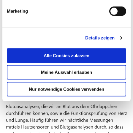
oder der Haut sein. Insbesondere, wenn Kohlendioxid nur
Marketing
unzureichend über die Lunge abgeatmet wird, können
Müdigkeit, Konzentrationsstörungen, (morgendliche)
Kopfschmerzen und Wassereinlagerungen im Körper
auftreten.
Details zeigen
In unserer Thoraxklinik prüfen wir, in Kooperation mit
niedergelassenen pneumologischen Arztpraxen, ob eine
Alle Cookies zulassen
Sauerstoff- und oder Beatmungstherapie erforderlich ist.
Meine Auswahl erlauben
Diagnostik
Wir führen unterschiedliche Untersuchungen durch, um
Nur notwendige Cookies verwenden
das Vorliegen und die Schwere einer respiratorischen
Insuffizienz abschätzen zu können. Zum Einsatz kommen
Blutgasanalysen, die wir an Blut aus dem Ohrläppchen
durchführen können, sowie die Funktionsprüfung von Herz
und Lunge. Häufig führen wir nächtliche Messungen
mittels Hautsensoren und Blutgasanalysen durch, so dass