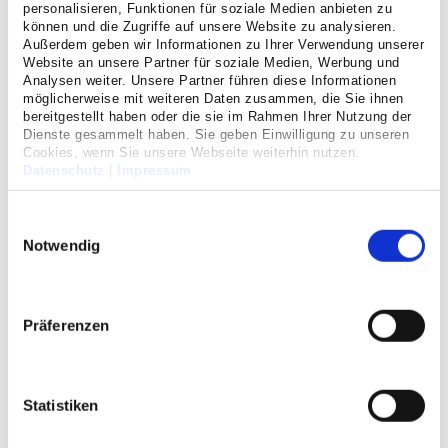
personalisieren, Funktionen für soziale Medien anbieten zu
erhöhte Tagesmüdigkeit, erhöhtes Risiko für Unfälle,
können und die Zugriffe auf unsere Website zu analysieren.
Bluthochdruck, Herzinfarkt oder Schlaganfall.
Außerdem geben wir Informationen zu Ihrer Verwendung unserer
Website an unsere Partner für soziale Medien, Werbung und
Analysen weiter. Unsere Partner führen diese Informationen
Chronische Atemschwäche (respiratorische Insuffizienz)
möglicherweise mit weiteren Daten zusammen, die Sie ihnen
bereitgestellt haben oder die sie im Rahmen Ihrer Nutzung der
Bei verschiedenen Lungenerkrankungen kann im Verlauf
Dienste gesammelt haben. Sie geben Einwilligung zu unseren
die Lunge ihre Funktion, Sauerstoff aufzunehmen und
Cookies, wenn Sie unsere Webseite weiterhin nutzen.
Kohlendioxid abzugeben, verlieren. Diese sogenannte
Datenschutz
|
Impressum
„chronische respiratorische Insuffizienz“ kann durch
Einwilligungsauswahl
Entzündungen, Schädigungen oder Verengungen der
Atemwege oder des Lungengewebes verursacht werden.
Notwendig
Beispielhafte Erkrankungen sind
Asthma
,
COPD
,
Lungenemphysem
und
Lungenfibrose
. Seltener ist die
Ursache eine
Zwerchfelllähmung
, eine neurologische
Präferenzen
Erkrankung, oder starke Verformung des Brustkorbs, wie
bei der
Trichterbrust
.
Symptome einer chronischen respiratorischen Insuffizienz
Statistiken
können Atemnot, Kurzatmigkeit, Husten, vermehrte
Schleimbildung und eine bläuliche Verfärbung der Lippen