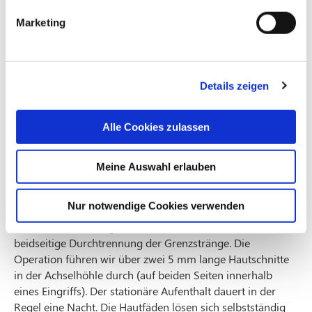
erlaubt allerdings keine quantitativen Aussagen.
Demgegenüber kann die Schweißmenge pro Zeiteinheit
Marketing
anhand der Gravimetrie
mittels Filterpapier, Stoppuhr und
Ultrafeinwaage quantitativ ermittelt.
Therapie
Details zeigen
Nicht-operative Maßnahmen umfassen z. B. topische
Alle Cookies zulassen
Antitranspirantien, iontophoretische Behandlungen oder
Medikamente wie Anticholinergika.
Bei mittelschwerer bis schwerer Hyperhidrose mit
Meine Auswahl erlauben
fehlendem Effekt dieser konservativen Therapieansätze
besteht die Möglichkeit einer videoassistierten,
Nur notwendige Cookies verwenden
thorakoskopische Sympathektomie. Hierbei unterbrechen
wir die Weiterleitung der Nervenreize durch eine
beidseitige Durchtrennung der Grenzstränge. Die
Operation führen wir über zwei 5 mm lange Hautschnitte
in der Achselhöhle durch (auf beiden Seiten innerhalb
eines Eingriffs). Der stationäre Aufenthalt dauert in der
Regel eine Nacht. Die Hautfäden lösen sich selbstständig