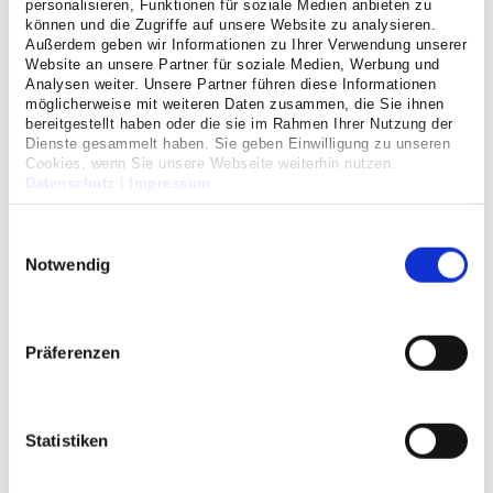
personalisieren, Funktionen für soziale Medien anbieten zu
der Fälle genetisch bedingt. Weitere Auslöser für extremes
können und die Zugriffe auf unsere Website zu analysieren.
Schwitzen an den Händen können sowohl emotionaler wie
Außerdem geben wir Informationen zu Ihrer Verwendung unserer
auch mentaler Herkunft sein.
Website an unsere Partner für soziale Medien, Werbung und
Analysen weiter. Unsere Partner führen diese Informationen
möglicherweise mit weiteren Daten zusammen, die Sie ihnen
Symptome
bereitgestellt haben oder die sie im Rahmen Ihrer Nutzung der
Dienste gesammelt haben. Sie geben Einwilligung zu unseren
Es gibt nicht wenige Menschen, die, unter Anspannung
Cookies, wenn Sie unsere Webseite weiterhin nutzen.
oder in unangenehmen Situationen, an den Händen
Datenschutz
|
Impressum
schwitzen – Opfer von übermäßigen und dauerhaften
Schweißhänden allerdings haben mit diesem Problem zu
Einwilligungsauswahl
jeder Zeit zu kämpfen. Obwohl in vielen Fällen
Notwendig
Schweißhände nur ein kleines Problem für die Betroffenen
darstellen, können sie in manchen Fällen in erheblichem
Ausmaß das tägliche Leben beeinflussen, sowohl in
Präferenzen
funktionaler, als auch in sozialer Hinsicht.
Diagnostik
Statistiken
Mit Hilfe des Jod-Stärke-Tests nach Minor kann das aktiv
sezernierende Areal farblich abgegrenzt werden. Der Test