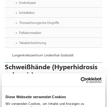
Endoskopie
Schlaflabor
Thoraxchirurgische Eingriffe
Palliativmedizin
Tabakentwöhnung
Lungenkrebszentrum Lindenthal-Südstadt
Schweißhände (Hyperhidrosis
palmaris)
Schweißhände sind neben Schweißfüßen die am
häufigsten verbreitete Form von übermäßigem Schwitzen
Diese Webseite verwendet Cookies
(Hyperhidrose). Hyperhidrose tritt aufgrund von
hyperaktiven Schweißdrüsen zutage und ist in circa 50%
Wir verwenden Cookies, um Inhalte und Anzeigen zu